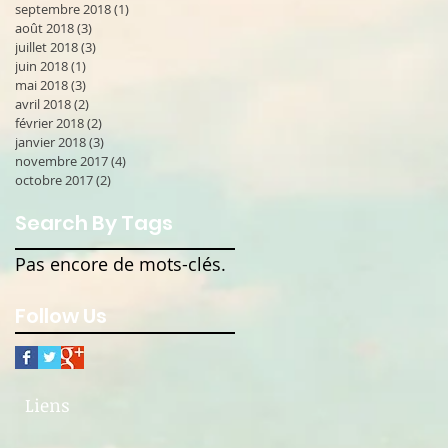
septembre 2018
(1)
1 post
août 2018
(3)
3 posts
juillet 2018
(3)
3 posts
juin 2018
(1)
1 post
mai 2018
(3)
3 posts
avril 2018
(2)
2 posts
février 2018
(2)
2 posts
janvier 2018
(3)
3 posts
novembre 2017
(4)
4 posts
octobre 2017
(2)
2 posts
Search By Tags
Pas encore de mots-clés.
Follow Us
Liens