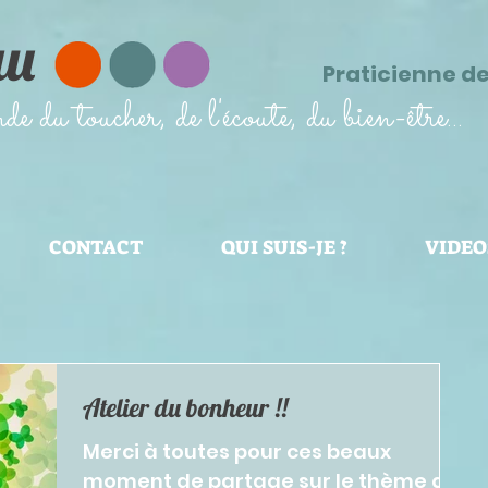
au
Praticienne d
 du toucher, de l'écoute, du bien-être...
CONTACT
QUI SUIS-JE ?
VIDEO
Atelier du bonheur !!
Merci à toutes pour ces beaux
moment de partage sur le thème de