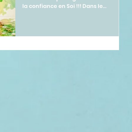
la confiance en Soi !!! Dans le
prochain atelier(17/12) nous
explorerons...