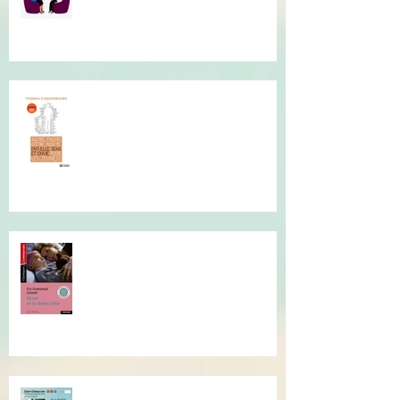
Besoin d"une écoute
bienveillante pour clarifier vos
pensées ? Je suis là pour vous.
Conférence de Thomas
D'Ansembourg à Tours
Je vous invite à cette lecture...