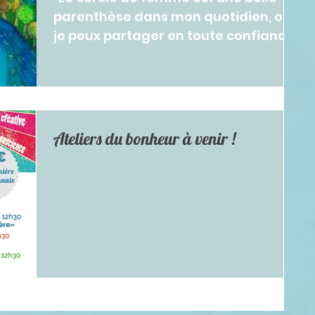
parenthèse dans mon quotidien, où
je peux partager en toute confiance
et m’enrichir de l’expérience et...
Ateliers du bonheur à venir !