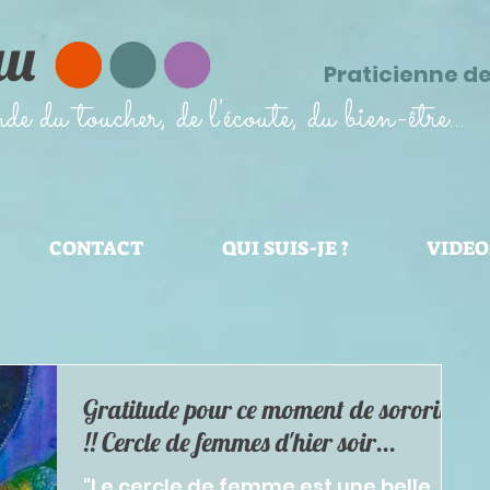
au
Praticienne d
 du toucher, de l'écoute, du bien-être...
CONTACT
QUI SUIS-JE ?
VIDEO
Gratitude pour ce moment de sororité
!! Cercle de femmes d'hier soir...
"Le cercle de femme est une belle