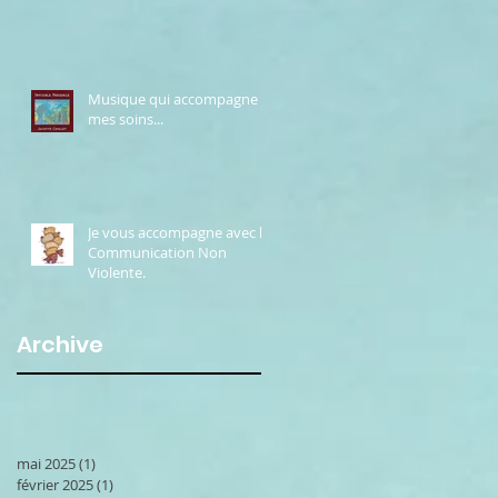
Musique qui accompagne
mes soins...
Je vous accompagne avec la
Communication Non
Violente.
Archive
mai 2025
(1)
1 post
février 2025
(1)
1 post