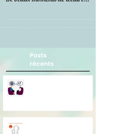
De beaux moments de lecture...
Posts
récents
Besoin d"une écoute
bienveillante pour clarifier vos
pensées ? Je suis là pour vous.