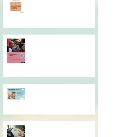
Conférence de Thomas
D'Ansembourg à Tours
Je vous invite à cette lecture...
Offrez du réconfort et de la
présence à soi...