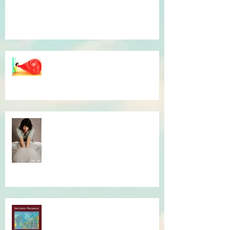
Témoignage du coeur, gratitude !
Dépassé(e) par la colère ? Je vous
accompagne en séance
individuelle.
Simple et efficace, offrez un un
massage !