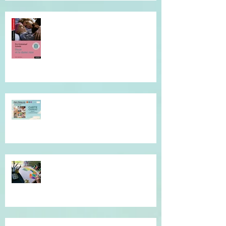
Je vous invite à cette lecture...
Offrez du réconfort et de la
présence à soi...
Atelier de l'être, mandala
introspectif et créatif !