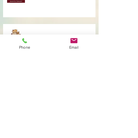
Musique qui accompagne mes
soins...
Je vous accompagne avec la
Phone
Email
Communication Non Violente.
Archiv
e
mai 2025
(1)
1 post
février 2025
(1)
1 post
août 2024
(1)
1 post
novembre 2023
(1)
1 post
mai 2023
(1)
1 post
mars 2023
(1)
1 post