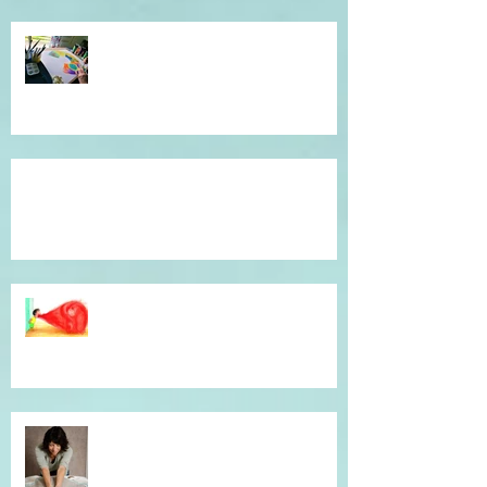
Atelier de l'être, mandala
introspectif et créatif !
Témoignage du coeur, gratitude !
Dépassé(e) par la colère ? Je vous
accompagne en séance
individuelle.
Simple et efficace, offrez un un
massage !