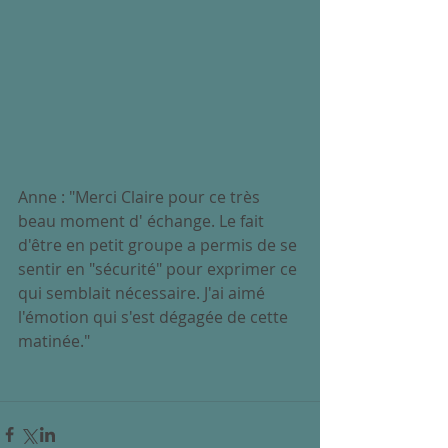
Anne : "Merci Claire pour ce très 
beau moment d' échange. Le fait 
d'être en petit groupe a permis de se 
sentir en "sécurité" pour exprimer ce 
qui semblait nécessaire. J'ai aimé 
l'émotion qui s'est dégagée de cette 
matinée."