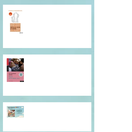
Conférence de Thomas
D'Ansembourg à Tours
Je vous invite à cette lecture...
Offrez du réconfort et de la
présence à soi...