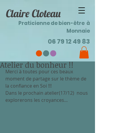
Claire Cloteau
Praticienne de bien-être à
Monnaie
06 79 12 49 83
Atelier du bonheur !!
Merci à toutes pour ces beaux 
moment de partage sur le thème de 
la confiance en Soi !!!
Dans le prochain atelier(17/12)  nous 
explorerons les croyances...