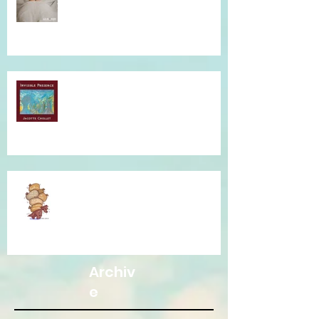
Musique qui accompagne mes
soins...
Je vous accompagne avec la
Communication Non Violente.
Archiv
e