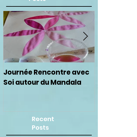
Journée Rencontre avec
Prochain ce
Soi autour du Mandala
femmes le 
Recent
Posts