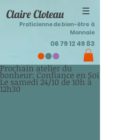
Claire Cloteau
Praticienne de bien-être à
Monnaie
06 79 12 49 83
Prochain atelier du
bonheur: Confiance en Soi
Le samedi 24/10 de 10h à
12h30