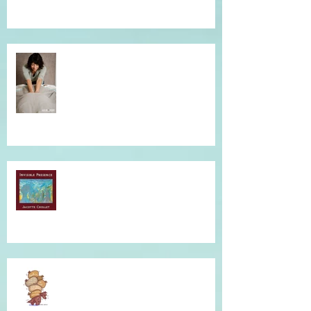
individuelle.
Simple et efficace, offrez un un
massage !
Musique qui accompagne mes
soins...
Je vous accompagne avec la
Communication Non Violente.