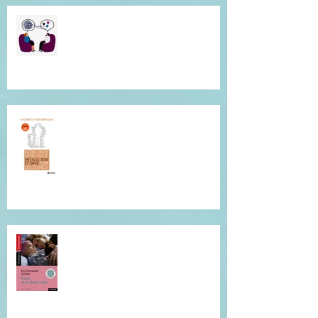
Besoin d"une écoute
bienveillante pour clarifier vos
pensées ? Je suis là pour vous.
Conférence de Thomas
D'Ansembourg à Tours
Je vous invite à cette lecture...