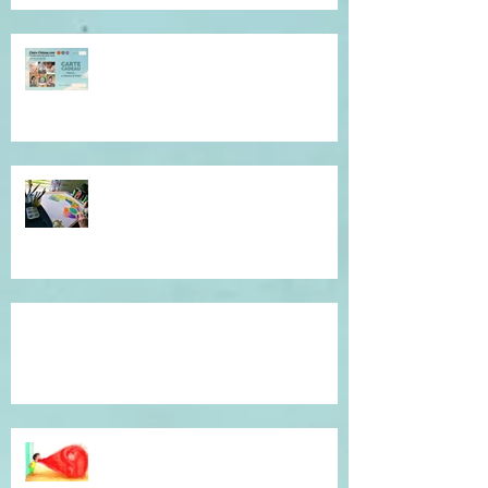
Offrez du réconfort et de la
présence à soi...
Atelier de l'être, mandala
introspectif et créatif !
Témoignage du coeur, gratitude !
Dépassé(e) par la colère ? Je vous
accompagne en séance