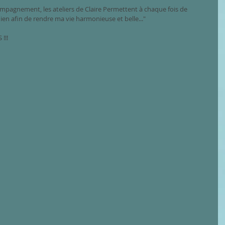
pagnement, les ateliers de Claire Permettent à chaque fois de 
dien afin de rendre ma vie harmonieuse et belle..."
!!!