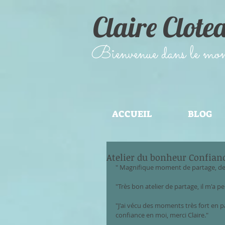
Claire Clote
​Bienvenue dans le monde
ACCUEIL
BLOG
Atelier du bonheur Confianc
" Magnifique moment de partage, de
"Très bon atelier de partage, il m'a p
"J'ai vécu des moments très fort en 
confiance en moi, merci Claire."