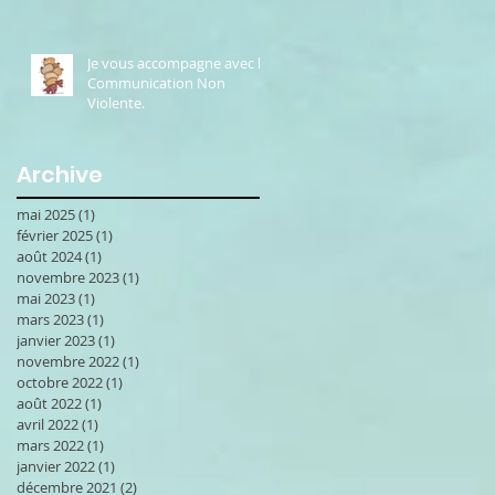
Je vous accompagne avec la
Communication Non
Violente.
Archive
mai 2025
(1)
1 post
février 2025
(1)
1 post
août 2024
(1)
1 post
novembre 2023
(1)
1 post
mai 2023
(1)
1 post
mars 2023
(1)
1 post
janvier 2023
(1)
1 post
novembre 2022
(1)
1 post
octobre 2022
(1)
1 post
août 2022
(1)
1 post
avril 2022
(1)
1 post
mars 2022
(1)
1 post
janvier 2022
(1)
1 post
décembre 2021
(2)
2 posts