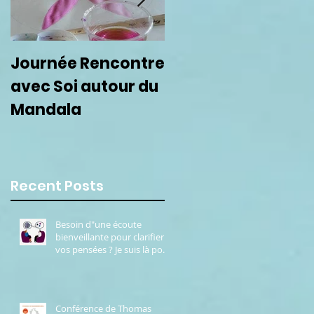
Journée Rencontre
Prochain cercle de
avec Soi autour du
femmes le 22
Mandala
septembre
Recent Posts
Besoin d"une écoute
bienveillante pour clarifier
vos pensées ? Je suis là pour
vous.
Conférence de Thomas