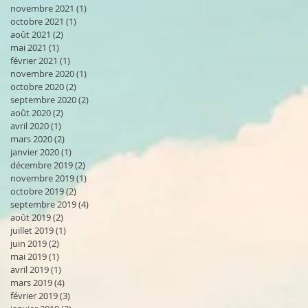
novembre 2021
(1)
1 post
octobre 2021
(1)
1 post
août 2021
(2)
2 posts
mai 2021
(1)
1 post
février 2021
(1)
1 post
novembre 2020
(1)
1 post
octobre 2020
(2)
2 posts
septembre 2020
(2)
2 posts
août 2020
(2)
2 posts
avril 2020
(1)
1 post
mars 2020
(2)
2 posts
janvier 2020
(1)
1 post
décembre 2019
(2)
2 posts
novembre 2019
(1)
1 post
octobre 2019
(2)
2 posts
septembre 2019
(4)
4 posts
août 2019
(2)
2 posts
juillet 2019
(1)
1 post
juin 2019
(2)
2 posts
mai 2019
(1)
1 post
avril 2019
(1)
1 post
mars 2019
(4)
4 posts
février 2019
(3)
3 posts