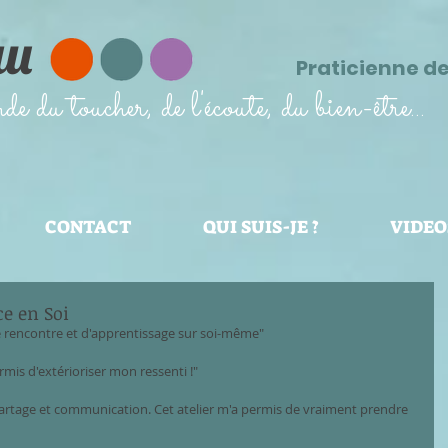
au
Praticienne d
 du toucher, de l'écoute, du bien-être...
CONTACT
QUI SUIS-JE ?
VIDEO
e en Soi
 rencontre et d'apprentissage sur soi-même"
ermis d'extérioriser mon ressenti !"
partage et communication. Cet atelier m'a permis de vraiment prendre 