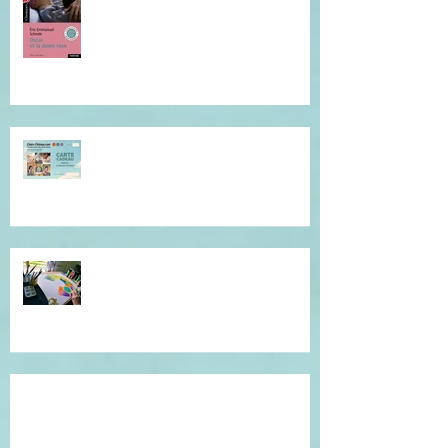
Offrez du réconfort et de la
présence à soi...
Atelier de l'être, mandala
introspectif et créatif !
Témoignage du coeur, gratitude !