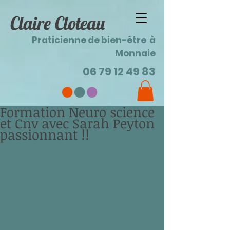
Claire Cloteau
Praticienne de bien-être à
Monnaie
06 79 12 49 83
Formation Neuro science
et Cnv avec Sarah Peyton
passionnant !!