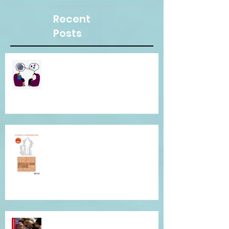
Recent
Posts
Besoin d"une écoute
bienveillante pour clarifier vos
pensées ? Je suis là pour vous.
Conférence de Thomas
D'Ansembourg à Tours
Je vous invite à cette lecture...