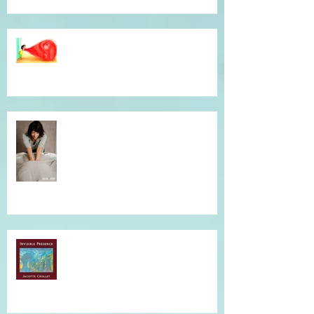
Dépassé(e) par la colère ? Je vous
accompagne en séance
individuelle.
Simple et efficace, offrez un un
massage !
Musique qui accompagne mes
soins...