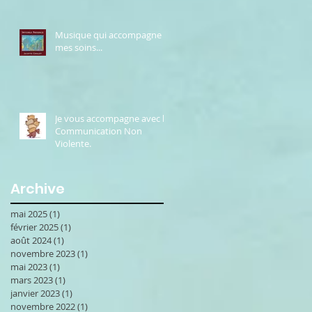
Musique qui accompagne
mes soins...
Je vous accompagne avec la
Communication Non
Violente.
Archive
mai 2025
(1)
1 post
février 2025
(1)
1 post
août 2024
(1)
1 post
novembre 2023
(1)
1 post
mai 2023
(1)
1 post
mars 2023
(1)
1 post
janvier 2023
(1)
1 post
novembre 2022
(1)
1 post