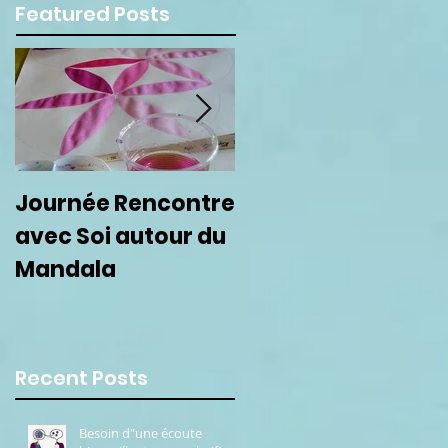
Featured Posts
Journée Rencontre
Prochain cercle de
avec Soi autour du
femmes le 22
Mandala
septembre
Recent Posts
Besoin d"une écoute