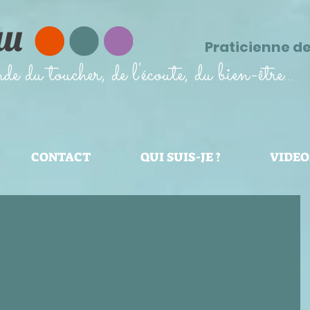
au
Praticienne d
 du toucher, de l'écoute, du bien-être...
CONTACT
QUI SUIS-JE ?
VIDEO