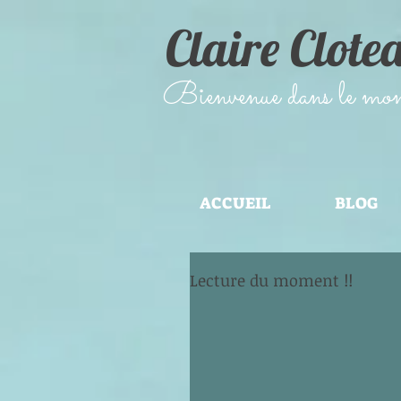
Claire Clote
​Bienvenue dans le monde
ACCUEIL
BLOG
Lecture du moment !!