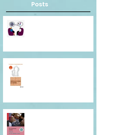
Posts
Besoin d"une écoute
bienveillante pour clarifier vos
pensées ? Je suis là pour vous.
Conférence de Thomas
D'Ansembourg à Tours
Je vous invite à cette lecture...