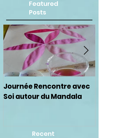
Featured
Posts
Journée Rencontre avec
Prochain ce
Soi autour du Mandala
femmes le 
Recent