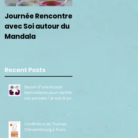
Journée Rencontre
Prochain cercle de
avec Soi autour du
femmes le 22
Mandala
septembre
Recent Posts
Besoin d"une écoute
bienveillante pour clarifier
vos pensées ? Je suis là pour
vous.
Conférence de Thomas
D'Ansembourg à Tours