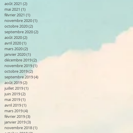
août 2021
(2)
2 posts
mai 2021
(1)
1 post
février 2021
(1)
1 post
novembre 2020
(1)
1 post
octobre 2020
(2)
2 posts
septembre 2020
(2)
2 posts
août 2020
(2)
2 posts
avril 2020
(1)
1 post
mars 2020
(2)
2 posts
janvier 2020
(1)
1 post
décembre 2019
(2)
2 posts
novembre 2019
(1)
1 post
octobre 2019
(2)
2 posts
septembre 2019
(4)
4 posts
août 2019
(2)
2 posts
juillet 2019
(1)
1 post
juin 2019
(2)
2 posts
mai 2019
(1)
1 post
avril 2019
(1)
1 post
mars 2019
(4)
4 posts
février 2019
(3)
3 posts
janvier 2019
(3)
3 posts
novembre 2018
(1)
1 post