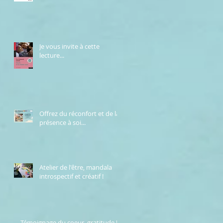
Je vous invite à cette
lecture...
Offrez du réconfort et de la
présence à soi...
Atelier de l'être, mandala
introspectif et créatif !
Témoignage du coeur, gratitude !