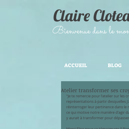
Claire Clote
​Bienvenue dans le monde
ACCUEIL
BLOG
Atelier transformer ses cr
"Je te remercie pour l'atelier sur l
représentations à partir desquelles j
réinterroger leur pertinence dans le 
ce qui motive notre manière d'agir dan
y aurait à transformer pour dépasser 
Merci Elise pour ce témoignage !! Bi