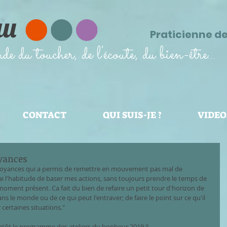
au
Praticienne d
 du toucher, de l'écoute, du bien-être...
CONTACT
QUI SUIS-JE ?
VIDEO
oyances
es croyances qui a permis de remettre en mouvement pas mal de 
'ai l'habitude de baser mes actions, sans toujours prendre le temps de 
moment présent. Ca fait du bien de refaire un petit tour d'horizon de 
s le monde ou de ce qui peut l'entraver; de faire le point sur ce qu'il 
certaines situations."
entôt le programme des ateliers du bonheur 2019 !!