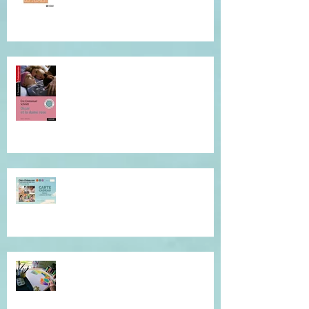
Je vous invite à cette lecture...
Offrez du réconfort et de la
présence à soi...
Atelier de l'être, mandala
introspectif et créatif !