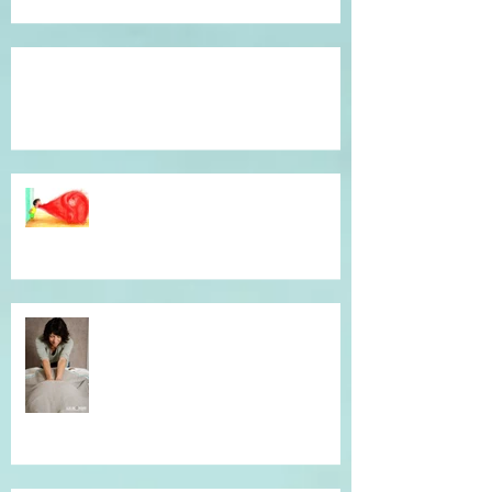
Témoignage du coeur, gratitude !
Dépassé(e) par la colère ? Je vous
accompagne en séance
individuelle.
Simple et efficace, offrez un un
massage !