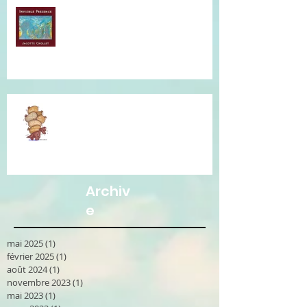
Musique qui accompagne mes
soins...
Je vous accompagne avec la
Communication Non Violente.
Archiv
e
mai 2025
(1)
1 post
février 2025
(1)
1 post
août 2024
(1)
1 post
novembre 2023
(1)
1 post
mai 2023
(1)
1 post