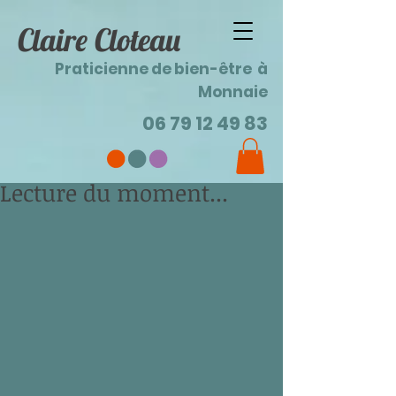
Claire Cloteau
Praticienne de bien-être à
Monnaie
06 79 12 49 83
Lecture du moment...