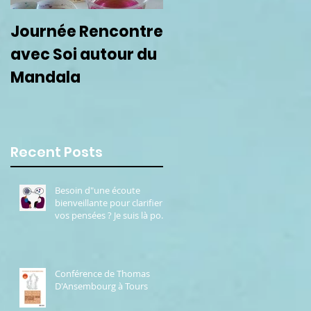
Journée Rencontre
Prochain cercle de
avec Soi autour du
femmes le 22
Mandala
septembre
Recent Posts
Besoin d"une écoute
bienveillante pour clarifier
vos pensées ? Je suis là pour
vous.
Conférence de Thomas
D'Ansembourg à Tours