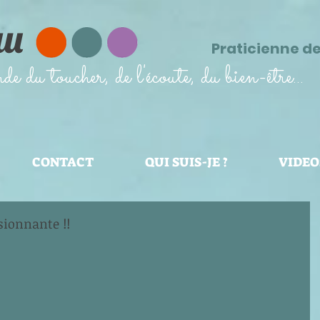
au
Praticienne d
 du toucher, de l'écoute, du bien-être...
CONTACT
QUI SUIS-JE ?
VIDEO
sionnante !!