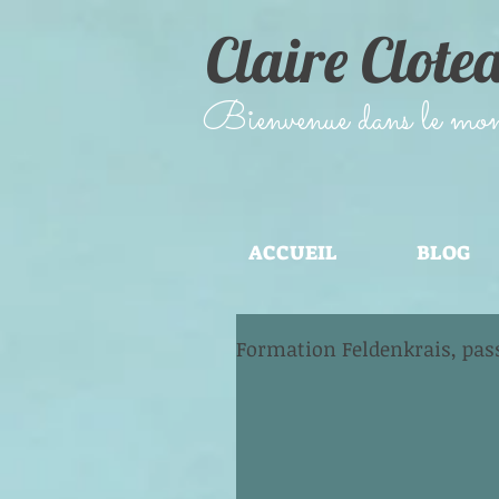
Claire Clote
​Bienvenue dans le monde
ACCUEIL
BLOG
Formation Feldenkrais, pas