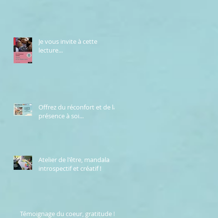
Je vous invite à cette
lecture...
Offrez du réconfort et de la
présence à soi...
Atelier de l'être, mandala
introspectif et créatif !
Témoignage du coeur, gratitude !