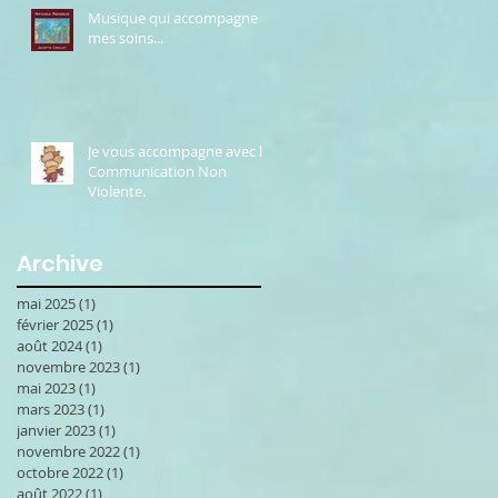
Musique qui accompagne
mes soins...
Je vous accompagne avec la
Communication Non
Violente.
Archive
mai 2025
(1)
1 post
février 2025
(1)
1 post
août 2024
(1)
1 post
novembre 2023
(1)
1 post
mai 2023
(1)
1 post
mars 2023
(1)
1 post
janvier 2023
(1)
1 post
novembre 2022
(1)
1 post
octobre 2022
(1)
1 post
août 2022
(1)
1 post