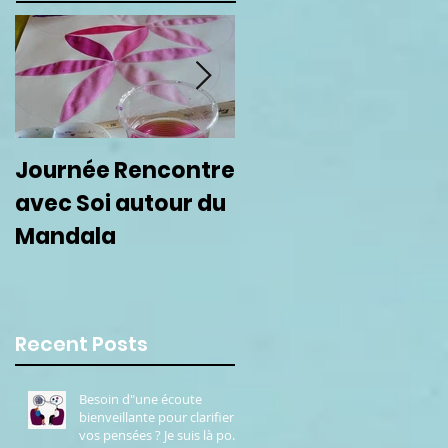
Journée Rencontre
Prochain cercle de
avec Soi autour du
femmes le 22
Mandala
septembre
Recent Posts
Besoin d"une écoute
bienveillante pour clarifier
vos pensées ? Je suis là pour