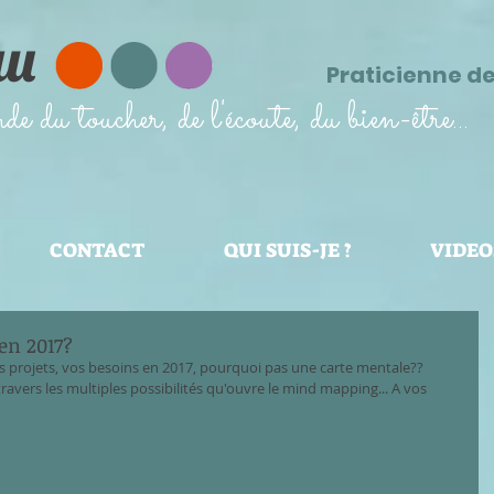
au
Praticienne d
 du toucher, de l'écoute, du bien-être...
CONTACT
QUI SUIS-JE ?
VIDEO
en 2017?
 projets, vos besoins en 2017, pourquoi pas une carte mentale??
travers les multiples possibilités qu'ouvre le mind mapping... A vos 