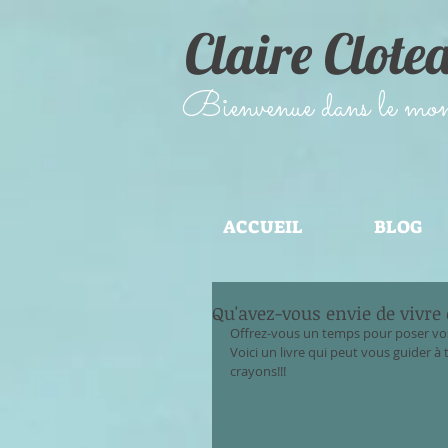
Claire Clote
​Bienvenue dans le monde
ACCUEIL
BLOG
Qu'avez-vous envie de vivre 
Offrez-vous un temps pour poser vos
Voici un livre qui peut vous guider à 
crayons!!! 