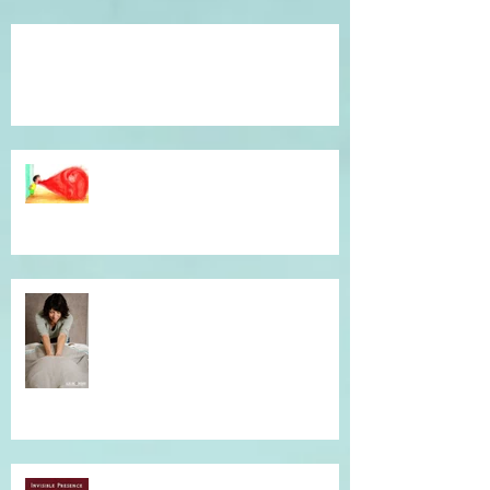
Témoignage du coeur, gratitude !
Dépassé(e) par la colère ? Je vous
accompagne en séance
individuelle.
Simple et efficace, offrez un un
massage !
Musique qui accompagne mes