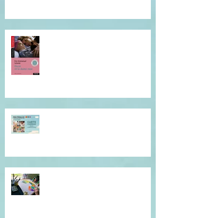
Je vous invite à cette lecture...
Offrez du réconfort et de la
présence à soi...
Atelier de l'être, mandala
introspectif et créatif !