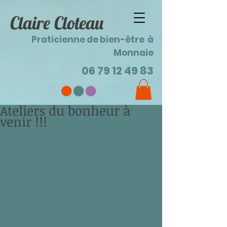
Claire Cloteau
Praticienne de bien-être à
Monnaie
06 79 12 49 83
Ateliers du bonheur à
venir !!!