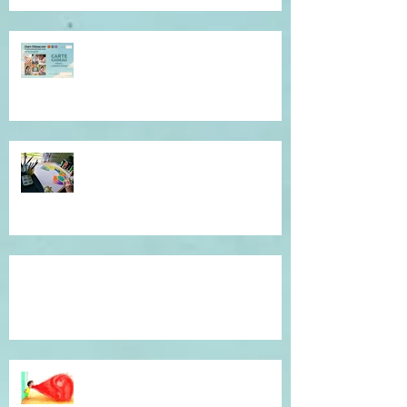
Offrez du réconfort et de la
présence à soi...
Atelier de l'être, mandala
introspectif et créatif !
Témoignage du coeur, gratitude !
Dépassé(e) par la colère ? Je vous
accompagne en séance