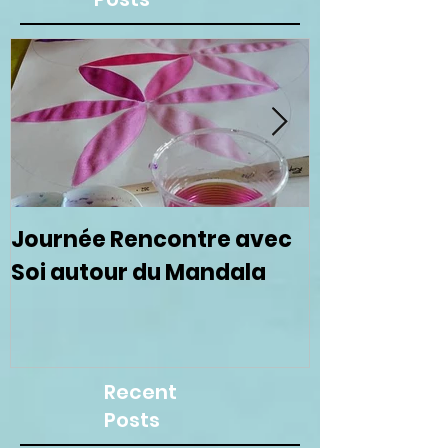
Journée Rencontre avec
Prochain ce
Soi autour du Mandala
femmes le 
Recent
Posts