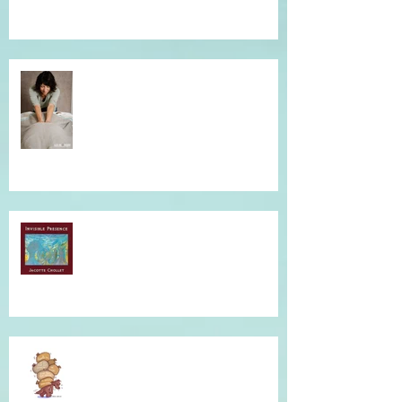
individuelle.
Simple et efficace, offrez un un
massage !
Musique qui accompagne mes
soins...
Je vous accompagne avec la
Communication Non Violente.