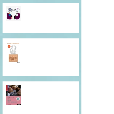
Besoin d"une écoute
bienveillante pour clarifier vos
pensées ? Je suis là pour vous.
Conférence de Thomas
D'Ansembourg à Tours
Je vous invite à cette lecture...