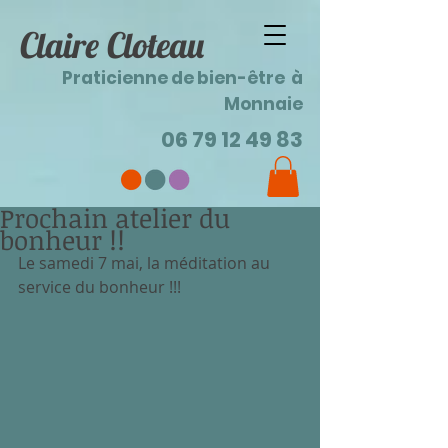
Claire Cloteau
Praticienne de bien-être à
Monnaie
06 79 12 49 83
Prochain atelier du
bonheur !!
Le samedi 7 mai, la méditation au 
service du bonheur !!!