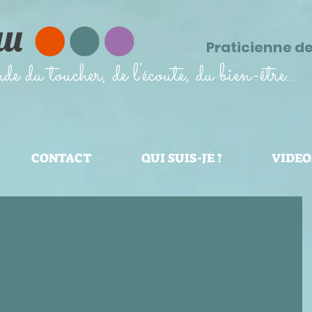
au
Praticienne d
 du toucher, de l'écoute, du bien-être...
CONTACT
QUI SUIS-JE ?
VIDEO