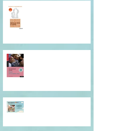
Conférence de Thomas
D'Ansembourg à Tours
Je vous invite à cette lecture...
Offrez du réconfort et de la
présence à soi...