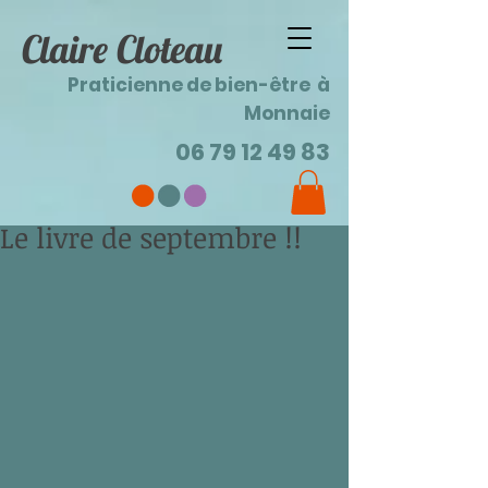
Claire Cloteau
Praticienne de bien-être à
Monnaie
06 79 12 49 83
Le livre de septembre !!