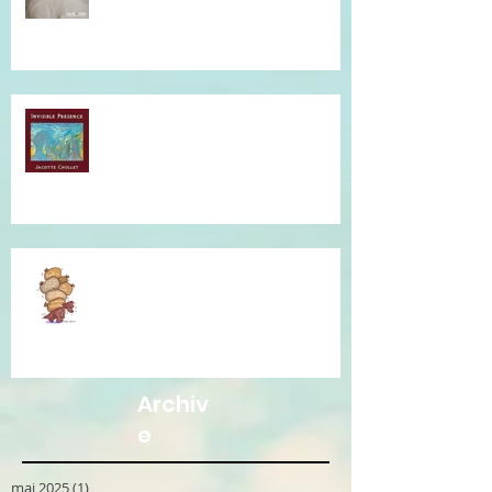
Musique qui accompagne mes
soins...
Je vous accompagne avec la
Communication Non Violente.
Archiv
e
mai 2025
(1)
1 post