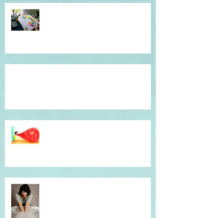
Atelier de l'être, mandala
introspectif et créatif !
Témoignage du coeur, gratitude !
Dépassé(e) par la colère ? Je vous
accompagne en séance
individuelle.
Simple et efficace, offrez un un
massage !