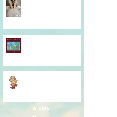
massage !
Musique qui accompagne mes
soins...
Je vous accompagne avec la
Communication Non Violente.
Archiv
e