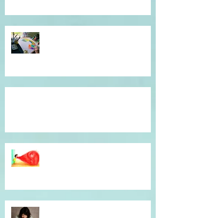
Atelier de l'être, mandala
introspectif et créatif !
Témoignage du coeur, gratitude !
Dépassé(e) par la colère ? Je vous
accompagne en séance
individuelle.
Simple et efficace, offrez un un