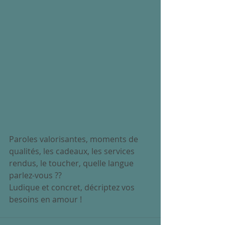
Paroles valorisantes, moments de 
qualités, les cadeaux, les services 
rendus, le toucher, quelle langue 
parlez-vous ?? 
Ludique et concret, décriptez vos 
besoins en amour ! 