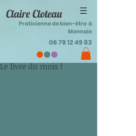
Claire Cloteau
Praticienne de bien-être à
Monnaie
06 79 12 49 83
Le livre du mois !