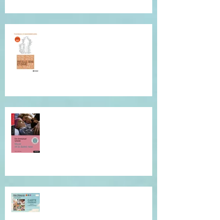
Conférence de Thomas
D'Ansembourg à Tours
Je vous invite à cette lecture...
Offrez du réconfort et de la
présence à soi...