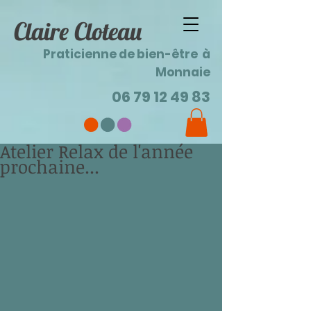
Claire Cloteau
Praticienne de bien-être à
Monnaie
06 79 12 49 83
Atelier Relax de l'année
prochaine...