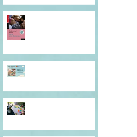
Je vous invite à cette lecture...
Offrez du réconfort et de la
présence à soi...
Atelier de l'être, mandala
introspectif et créatif !