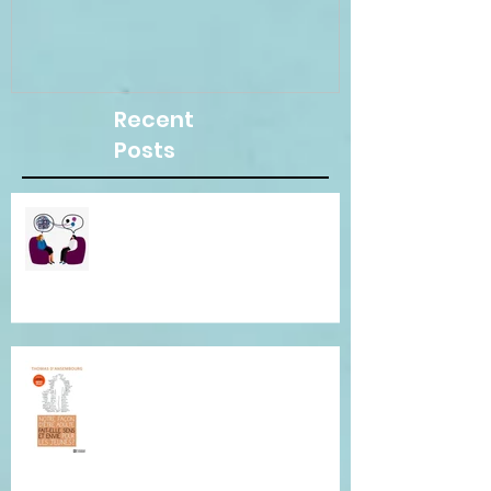
Recent
Posts
Besoin d"une écoute
bienveillante pour clarifier vos
pensées ? Je suis là pour vous.
Conférence de Thomas
D'Ansembourg à Tours