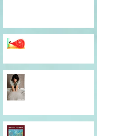
Témoignage du coeur, gratitude !
Dépassé(e) par la colère ? Je vous
accompagne en séance
individuelle.
Simple et efficace, offrez un un
massage !
Musique qui accompagne mes
soins...