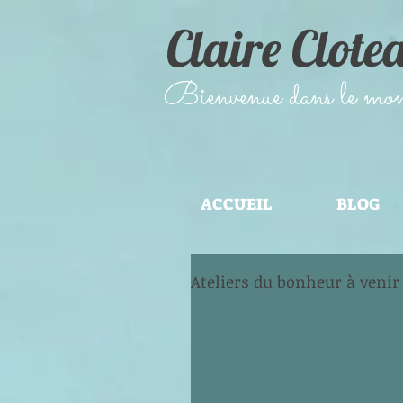
Claire Clote
​Bienvenue dans le monde
ACCUEIL
BLOG
Ateliers du bonheur à venir 