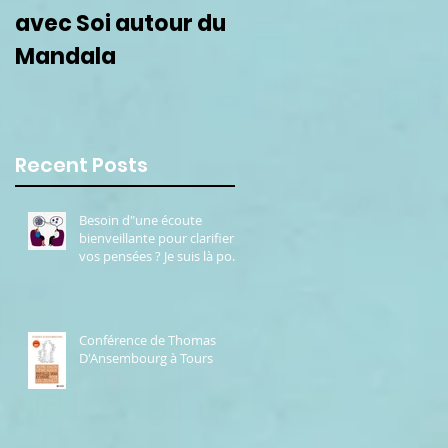
avec Soi autour du
femmes le 22
Mandala
septembre
Recent Posts
Besoin d"une écoute
bienveillante pour clarifier
vos pensées ? Je suis là pour
vous.
Conférence de Thomas
D'Ansembourg à Tours