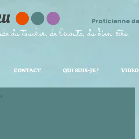
au
Praticienne d
 du toucher, de l'écoute, du bien-être...
CONTACT
QUI SUIS-JE ?
VIDEO
!