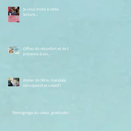
Je vous invite à cette
lecture...
Offrez du réconfort et de la
présence à soi...
Atelier de l'être, mandala
introspectif et créatif !
Témoignage du coeur, gratitude !