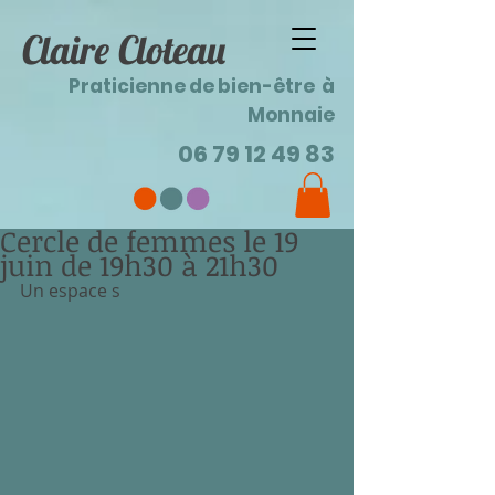
Claire Cloteau
Praticienne de bien-être à
Monnaie
06 79 12 49 83
Cercle de femmes le 19
juin de 19h30 à 21h30
Un espace s