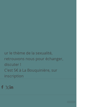
ur le thème de la sexualité, 
retrouvons nous pour échanger, 
discuter !
C'est 5€ à La Bouquinière, sur 
inscription