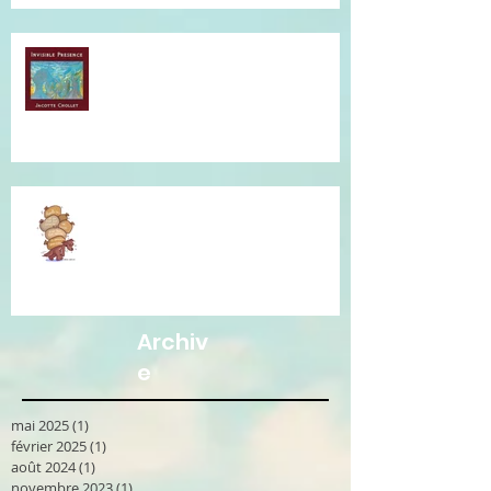
Musique qui accompagne mes
soins...
Je vous accompagne avec la
Communication Non Violente.
Archiv
e
mai 2025
(1)
1 post
février 2025
(1)
1 post
août 2024
(1)
1 post
novembre 2023
(1)
1 post