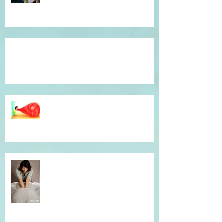
Témoignage du coeur, gratitude !
Dépassé(e) par la colère ? Je vous
accompagne en séance
individuelle.
Simple et efficace, offrez un un
massage !