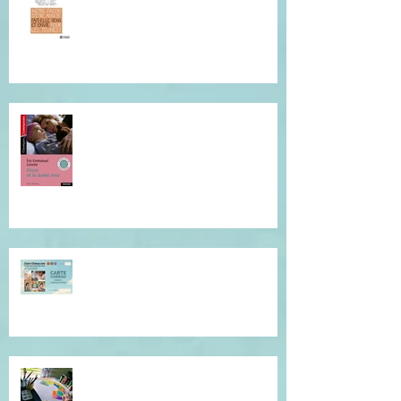
Je vous invite à cette lecture...
Offrez du réconfort et de la
présence à soi...
Atelier de l'être, mandala
introspectif et créatif !