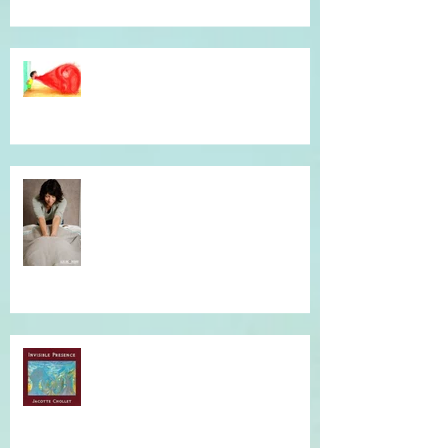
Dépassé(e) par la colère ? Je vous
accompagne en séance
individuelle.
Simple et efficace, offrez un un
massage !
Musique qui accompagne mes
soins...