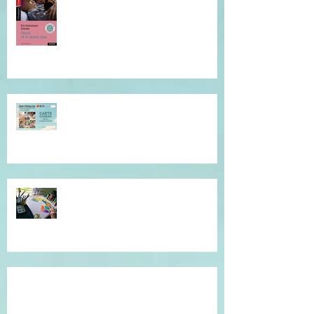
Offrez du réconfort et de la
présence à soi...
Atelier de l'être, mandala
introspectif et créatif !
Témoignage du coeur, gratitude !