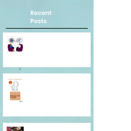
Recent
Posts
Besoin d"une écoute
bienveillante pour clarifier vos
pensées ? Je suis là pour vous.
Conférence de Thomas
D'Ansembourg à Tours
Je vous invite à cette lecture...