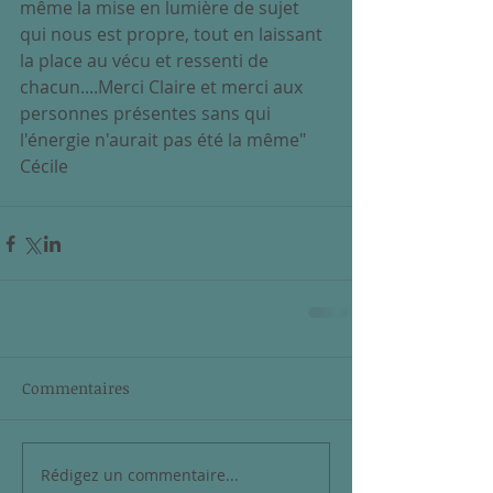
même la mise en lumière de sujet 
qui nous est propre, tout en laissant 
la place au vécu et ressenti de 
chacun....Merci Claire et merci aux 
personnes présentes sans qui 
l'énergie n'aurait pas été la même"
Cécile
Commentaires
Rédigez un commentaire...