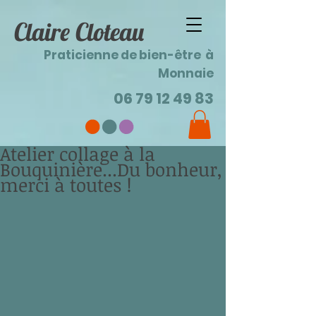
Claire Cloteau
Praticienne de bien-être à
Monnaie
06 79 12 49 83
Atelier collage à la
Bouquinière...Du bonheur,
merci à toutes !