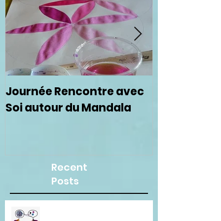
Journée Rencontre avec
Prochain ce
Soi autour du Mandala
femmes le 
Recent
Posts
Besoin d"une écoute
bienveillante pour clarifier vos