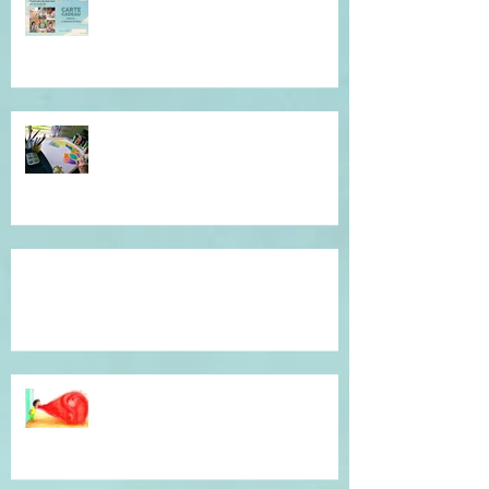
Offrez du réconfort et de la
présence à soi...
Atelier de l'être, mandala
introspectif et créatif !
Témoignage du coeur, gratitude !
Dépassé(e) par la colère ? Je vous
accompagne en séance
individuelle.