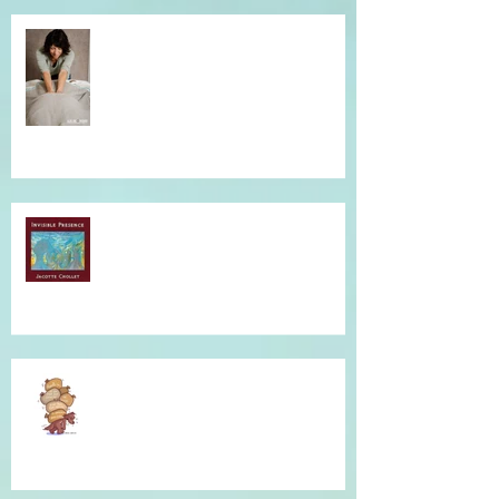
Simple et efficace, offrez un un
massage !
Musique qui accompagne mes
soins...
Je vous accompagne avec la
Communication Non Violente.