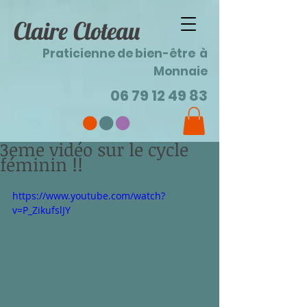
Claire Cloteau
Praticienne de bien-être à
Monnaie
06 79 12 49 83
3eme vidéo sur le cycle
féminin !!
https://www.youtube.com/watch?
v=P_ZikufslJY