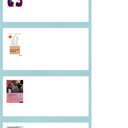
pensées ? Je suis là pour vous.
Conférence de Thomas
D'Ansembourg à Tours
Je vous invite à cette lecture...