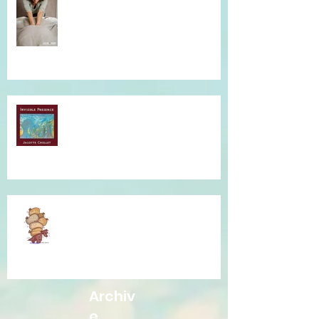
massage !
Musique qui accompagne mes
soins...
Je vous accompagne avec la
Communication Non Violente.
Archiv
e