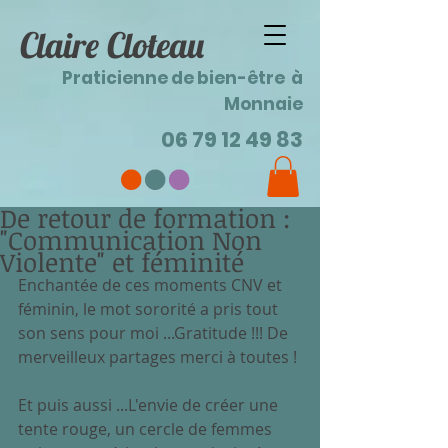
Claire Cloteau
Praticienne de bien-être à
Monnaie
06 79 12 49 83
De retour de formation :
"Communication Non
Violente" et féminité
Enchantée de ces moments CNV et 
féminin, le mot sororité a pris tout 
son sens pour moi ...Gratitude !!! De 
merveilleux partages merci à toutes !
Et puis aussi ...L'envie de créer une 
tente rouge, un cercle de femmes 