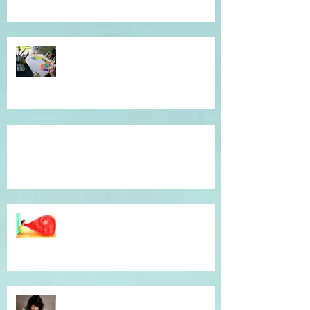
Atelier de l'être, mandala
introspectif et créatif !
Témoignage du coeur, gratitude !
Dépassé(e) par la colère ? Je vous
accompagne en séance
individuelle.
Simple et efficace, offrez un un