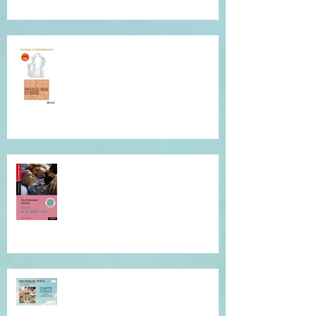
Conférence de Thomas
D'Ansembourg à Tours
Je vous invite à cette lecture...
Offrez du réconfort et de la
présence à soi...