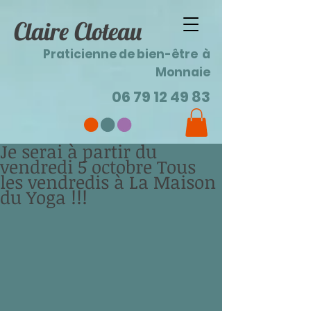
Claire Cloteau
Praticienne de bien-être à
Monnaie
06 79 12 49 83
Je serai à partir du
vendredi 5 octobre Tous
les vendredis à La Maison
du Yoga !!!