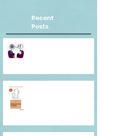
Recent
Posts
Besoin d"une écoute
bienveillante pour clarifier vos
pensées ? Je suis là pour vous.
Conférence de Thomas
D'Ansembourg à Tours