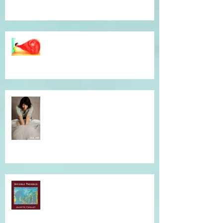
Dépassé(e) par la colère ? Je vous
accompagne en séance
individuelle.
Simple et efficace, offrez un un
massage !
Musique qui accompagne mes
soins...