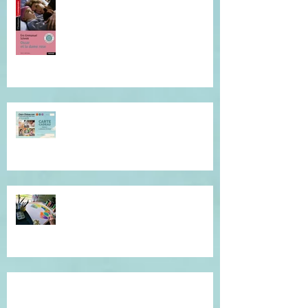
Je vous invite à cette lecture...
Offrez du réconfort et de la
présence à soi...
Atelier de l'être, mandala
introspectif et créatif !
Témoignage du coeur, gratitude !