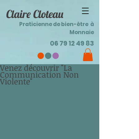
Claire Cloteau
Praticienne de bien-être à
Monnaie
06 79 12 49 83
Venez découvrir "La
Communication Non
Violente"