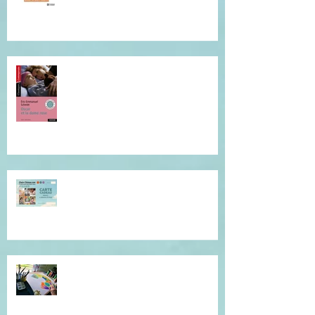
Je vous invite à cette lecture...
Offrez du réconfort et de la
présence à soi...
Atelier de l'être, mandala
introspectif et créatif !