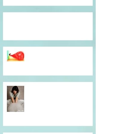
Témoignage du coeur, gratitude !
Dépassé(e) par la colère ? Je vous
accompagne en séance
individuelle.
Simple et efficace, offrez un un
massage !