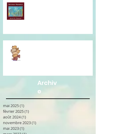
Musique qui accompagne mes
soins...
Je vous accompagne avec la
Communication Non Violente.
Archiv
e
mai 2025
(1)
1 post
février 2025
(1)
1 post
août 2024
(1)
1 post
novembre 2023
(1)
1 post
mai 2023
(1)
1 post
mars 2023
(1)
1 post