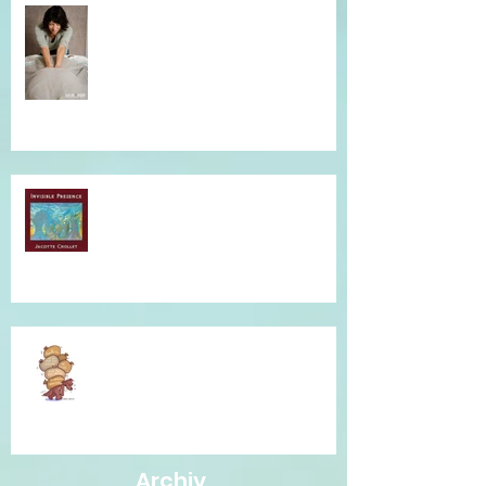
Simple et efficace, offrez un un
massage !
Musique qui accompagne mes
soins...
Je vous accompagne avec la
Communication Non Violente.
Archiv