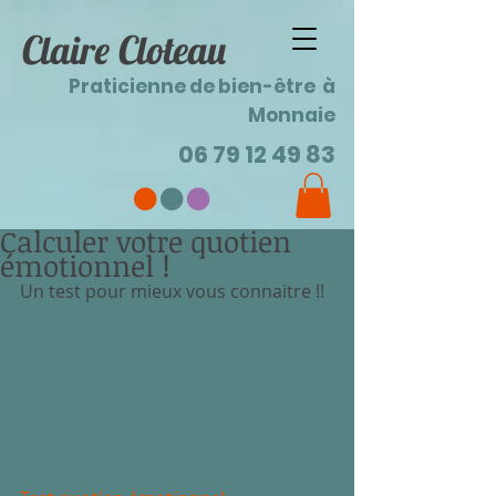
Claire Cloteau
Praticienne de bien-être à
Monnaie
06 79 12 49 83
Calculer votre quotien
émotionnel !
Un test pour mieux vous connaitre !!