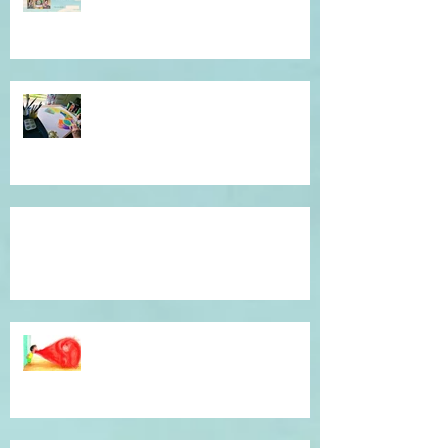
présence à soi...
Atelier de l'être, mandala
introspectif et créatif !
Témoignage du coeur, gratitude !
Dépassé(e) par la colère ? Je vous
accompagne en séance
individuelle.