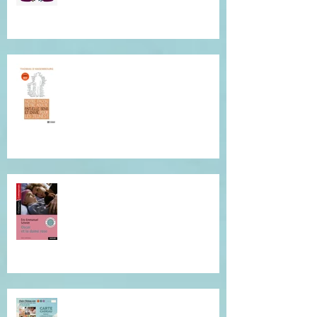
Conférence de Thomas
D'Ansembourg à Tours
Je vous invite à cette lecture...
Offrez du réconfort et de la